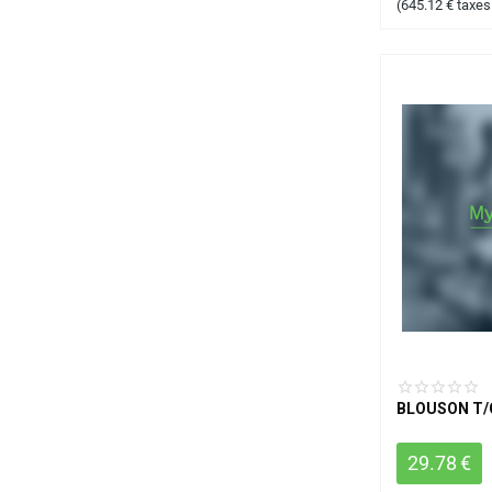
(
645.12
€
taxes
BLOUSON T/
29.78
€