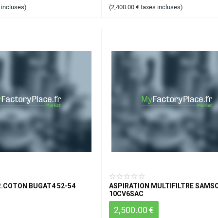
 incluses)
(
2,400.00
€
taxes incluses)
R.COTON BUGAT4 52-54
ASPIRATION MULTIFILTRE SAMS
10CV6SAC
2,500.00
€