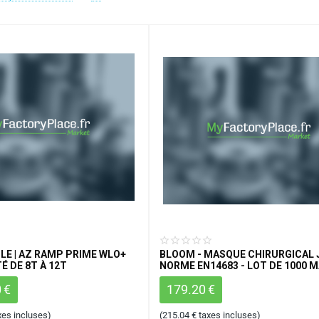
LE | AZ RAMP PRIME WLO+
BLOOM - MASQUE CHIRURGICAL 
É DE 8T À 12T
NORME EN14683 - LOT DE 1000 
0
€
179.20
€
xes incluses)
(
215.04
€
taxes incluses)