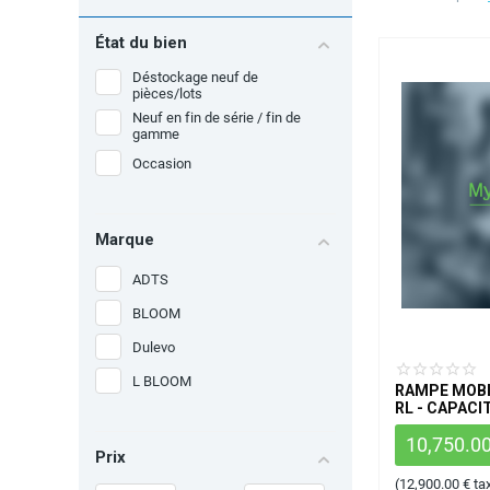
État du bien
Déstockage neuf de
pièces/lots
Neuf en fin de série / fin de
gamme
Occasion
Marque
ADTS
BLOOM
Dulevo
L BLOOM
RAMPE MOBI
RL - CAPACIT
10,750.0
Prix
(
12,900.00
€
ta