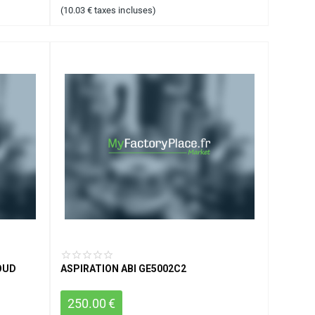
(
10.03
€
taxes incluses)
OUD
ASPIRATION ABI GE5002C2
250.00
€