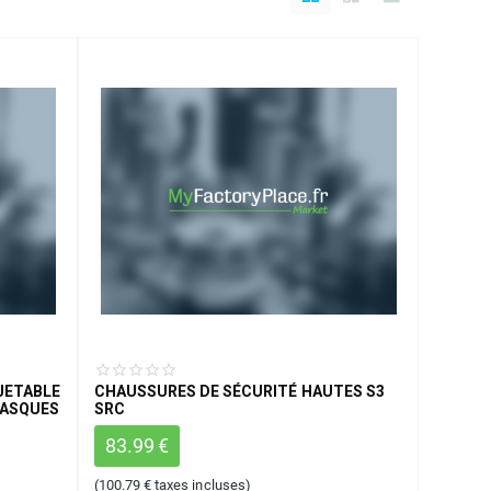
JETABLE
CHAUSSURES DE SÉCURITÉ HAUTES S3
MASQUES
SRC
83.99
€
(
100.79
€
taxes incluses)