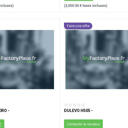
incluses)
(
3,000.00
€
taxes incluses)
Faire une offre
0RO -
DULEVO H505 -
€
Contacter le vendeur