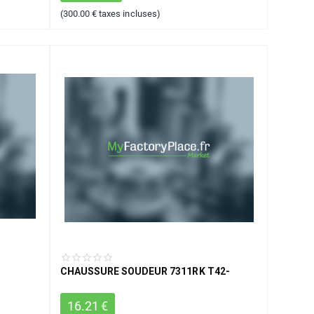
(
300.00
€
taxes incluses)
CHAUSSURE SOUDEUR 7311RK T42-
16.21
€