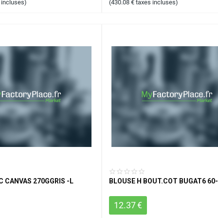
 incluses)
(
430.08
€
taxes incluses)
C CANVAS 270GGRIS -L
BLOUSE H BOUT.COT BUGAT6 60-
12.37
€