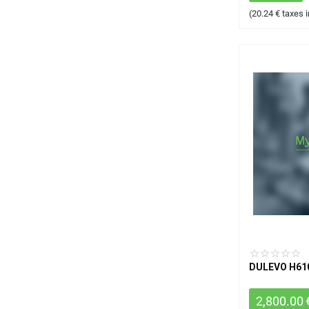
(
20.24
€
taxes 
DULEVO H61
2,800.00