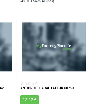
(
430.08
€
taxes incluses)
62
ANTIBRUIT + ADAPTATEUR 60750
13.13
€