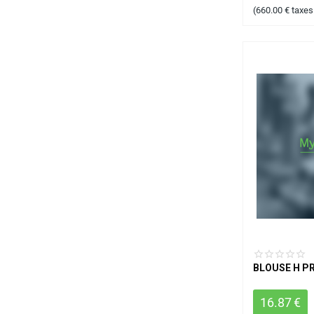
(
660.00
€
taxes
BLOUSE H P
16.87
€