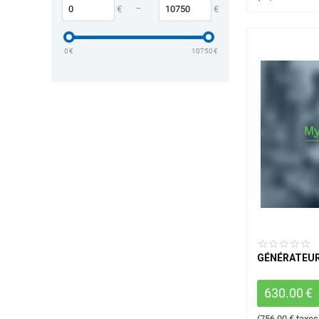
–
€
€
0
€
10750
€
GÉNÉRATEUR
630.00
€
(
756.00
€
taxes