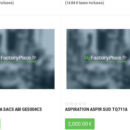
incluses)
(
14.84
€
taxes incluses)
A SACS ABI GE5004C3
ASPIRATION ASPIR SUD TQ711A
2,000.00
€