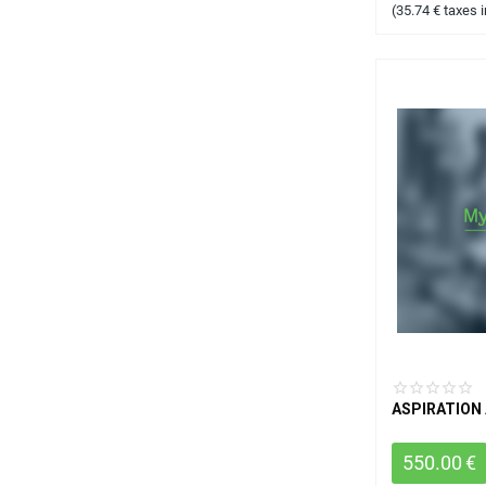
(
35.74
€
taxes 
ASPIRATION 
550.00
€