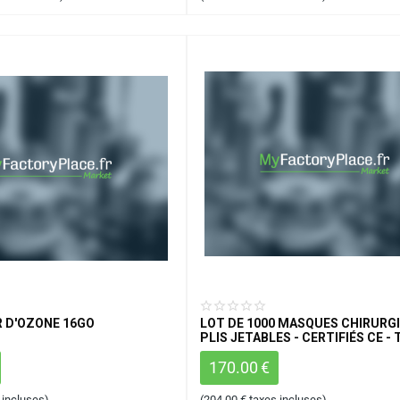
 D'OZONE 16GO
LOT DE 1000 MASQUES CHIRURG
PLIS JETABLES - CERTIFIÉS CE - T
NORME EN14683:2019
170.00
€
 incluses)
(
204.00
€
taxes incluses)