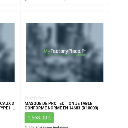
ICAUX 3
MASQUE DE PROTECTION JETABLE
YPE I -
CONFORME NORME EN 14683 (X10000)
1,568.00
€
(
1,881.60
€
taxes incluses)