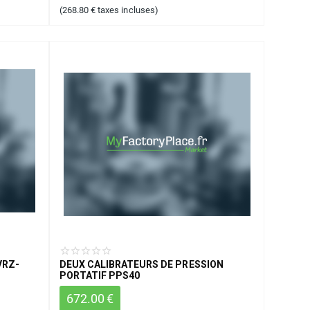
(
268.80
€
taxes incluses)
VRZ-
DEUX CALIBRATEURS DE PRESSION
PORTATIF PPS40
672.00
€