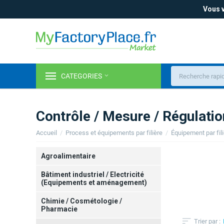
Vous v
CATEGORIES
Contrôle / Mesure / Régulatio
Accueil
/
Process et équipements par filière
/
Équipement par fil
Agroalimentaire
Bâtiment industriel / Electricité
(Equipements et aménagement)
Chimie / Cosmétologie /
Pharmacie
Trier par :