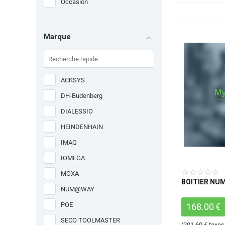
Occasion
Marque
ACKSYS
DH-Budenberg
DIALESSIO
HEINDENHAIN
IMAQ
IOMEGA
MOXA
BOITIER N
NUM@WAY
POE
168.00
€
SECO TOOLMASTER
(
201.60
€
taxes