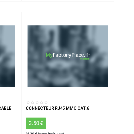
CABLE
CONNECTEUR RJ45 MMC CAT.6
3.50
€
(
4.20
€
taxes incluses)