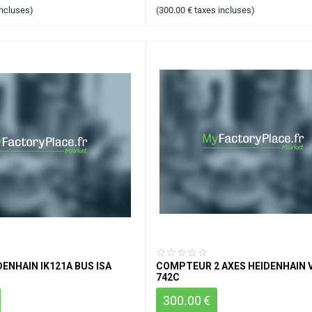
incluses)
(
300.00
€
taxes incluses)
ENHAIN IK121A BUS ISA
COMPTEUR 2 AXES HEIDENHAIN 
742C
300.00
€