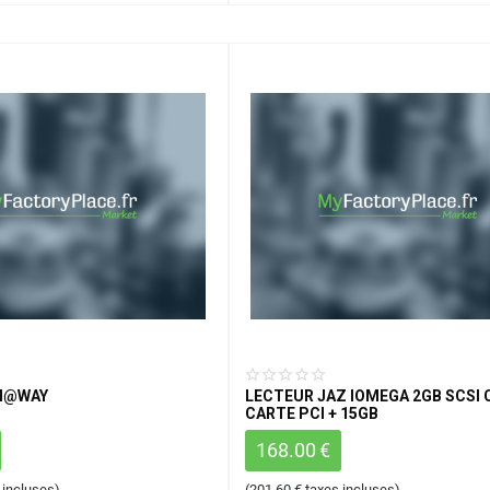
UM@WAY
LECTEUR JAZ IOMEGA 2GB SCSI 
CARTE PCI + 15GB
168.00
€
 incluses)
(
201.60
€
taxes incluses)