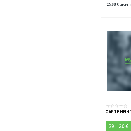
(
26.88
€
taxes 
CARTE HEIND
291.20
€