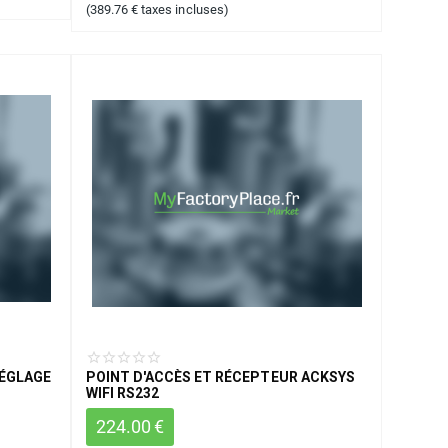
(
389.76
€
taxes incluses)
RÉGLAGE
POINT D'ACCÈS ET RÉCEPTEUR ACKSYS
WIFI RS232
224.00
€