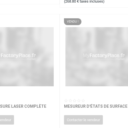
(
268.80
€
taxes incluses)
VENDU !
ESURE LASER COMPLÈTE
MESUREUR D'ÉTATS DE SURFACE
vendeur
Contacter le vendeur