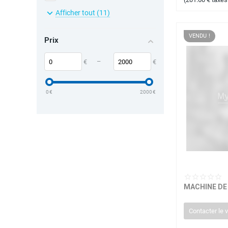
SONY
Afficher tout (11)
VENDU !
Prix
–
€
€
0
€
2000
€
MACHINE DE
Contacter le 