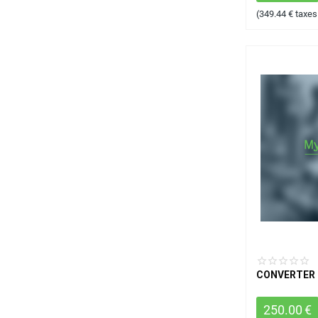
(
349.44
€
taxes
CONVERTER 
250.00
€