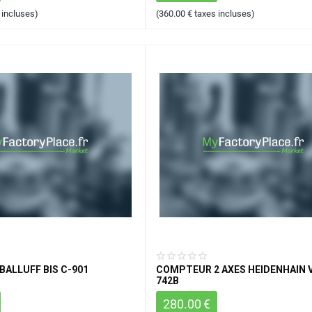
 incluses)
(
360.00
€
taxes incluses)
BALLUFF BIS C-901
COMPTEUR 2 AXES HEIDENHAIN 
742B
280.00
€