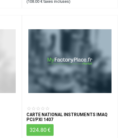
(
108.00
€
taxes incluses)
CARTE NATIONAL INSTRUMENTS IMAQ
PCI/PXI 1407
324.80
€