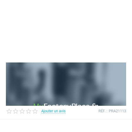
Ajouter un avis
RÉF. :
PRA21113
Contacter le vendeur