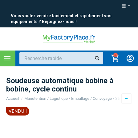
Vous voulez vendre facilement et rapidement vos
équipements ? Rejoignez-nous !
0
Soudeuse automatique bobine à
bobine, cycle continu
VENDU !
Accueil
/
Manutention / Logistique / Emballage / Convoyage / Stockage
/