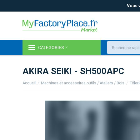
Vous v
CATEGORIES
AKIRA SEIKI - SH500APC
Accueil
/
Machines et accessoires outils / Ateliers / Bois
/
Tôler