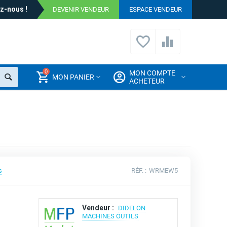
z-nous !
DEVENIR VENDEUR
ESPACE VENDEUR
0
MON COMPTE
MON PANIER
ACHETEUR
s
RÉF. :
WRMEW5
Vendeur :
DIDELON
MACHINES OUTILS