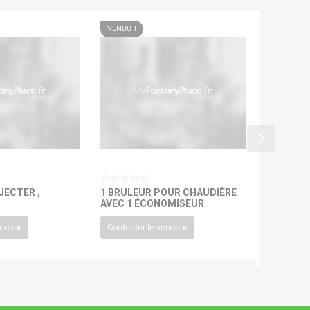
VENDU !
JECTER ,
1 BRULEUR POUR CHAUDIÈRE
1 CALIB
AVEC 1 ÉCONOMISEUR
120.0
endeur
Contacter le vendeur
(
144.00
€
t