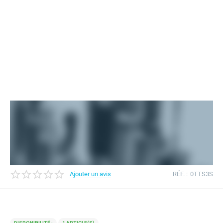
Ajouter un avis
RÉF. :
0TTS3S
Contacter le vendeur