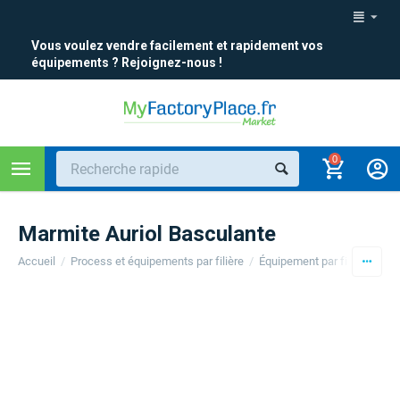
Vous voulez vendre facilement et rapidement vos
équipements ? Rejoignez-nous !
0
Marmite Auriol Basculante
Accueil
/
Process et équipements par filière
/
Équipement par filière
/
Ag