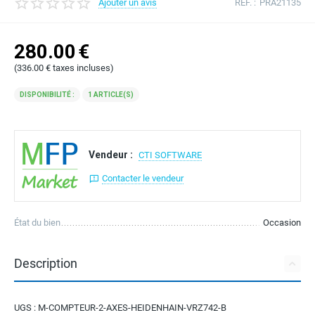
Ajouter un avis
RÉF. :
PRA21135
280.00
€
(
336.00
€
taxes incluses)
DISPONIBILITÉ :
1 ARTICLE(S)
Vendeur :
CTI SOFTWARE
Contacter le vendeur
État du bien
Occasion
Description
UGS : M-COMPTEUR-2-AXES-HEIDENHAIN-VRZ742-B