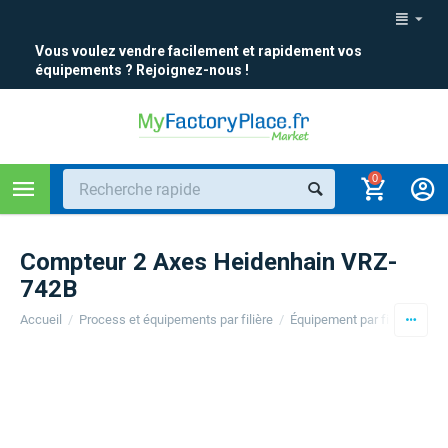
Vous voulez vendre facilement et rapidement vos
équipements ? Rejoignez-nous !
0
Compteur 2 Axes Heidenhain VRZ-
742B
Accueil
/
Process et équipements par filière
/
Équipement par filière
/
Con