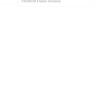
(
18,000.00
€
taxes incluses)