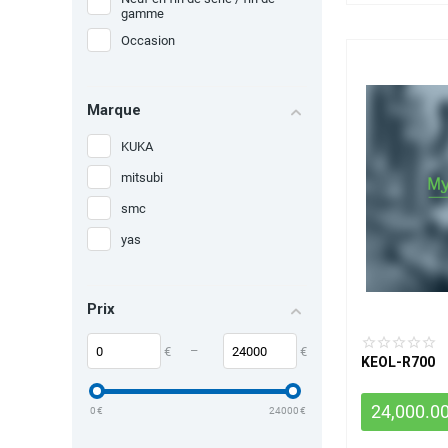
gamme
Occasion
Marque
KUKA
mitsubi
smc
yas
Prix
–
€
€
KEOL-R700
24,000.0
0
€
24000
€