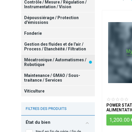
Contrôle / Mesure / Régulation /
Instrumentation / Vision
Dépoussiérage / Protection
d'émissions
Fonderie
Gestion des fluides et de l'air /
Process / Etanchéité / Filtration
Mécatronique / Automatismes /
Robotique
Maintenance / GMAO / Sous-
traitance / Services
Viticulture
POWER STATION - DC POWER
FILTRES DES PRODUITS
ALIMENTATI
PE3000-8
1,200.00
État du bien
Neuf en fin de série / fin de