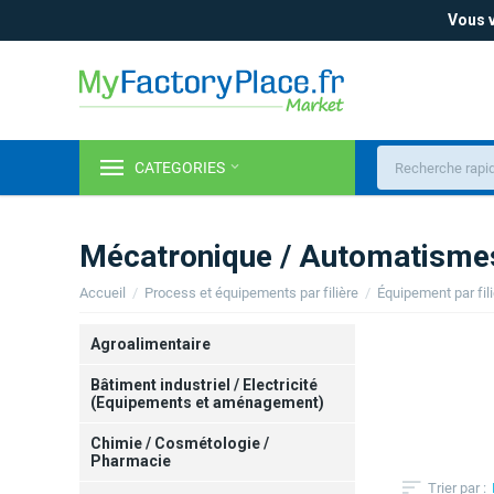
Vous v
CATEGORIES
Mécatronique / Automatismes
Accueil
/
Process et équipements par filière
/
Équipement par fil
Agroalimentaire
Bâtiment industriel / Electricité
(Equipements et aménagement)
Chimie / Cosmétologie /
Pharmacie
Trier par :