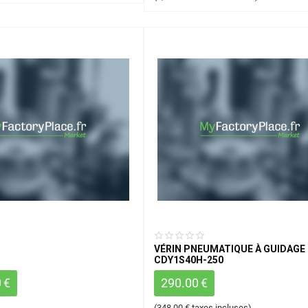
VÉRIN PNEUMATIQUE À GUIDAGE 
CDY1S40H-250
0
€
290.00
€
(
348.00
€
taxes incluses)