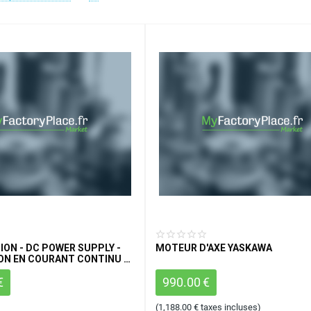
 SUPPLY -
MOTEUR D'AXE YASKAWA
ON EN COURANT CONTINU -
€
990.00
€
(
1,188.00
€
taxes incluses)